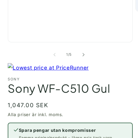
Ö
m
2
i
m
Öppna
mediet
1
av
1
/
5
i
modalfönster
SONY
Sony WF-C510 Gul
Ordinarie
1,047.00 SEK
pris
Spara pengar utan kompromisser
Samma originalprodukt – lägre pris tack vare