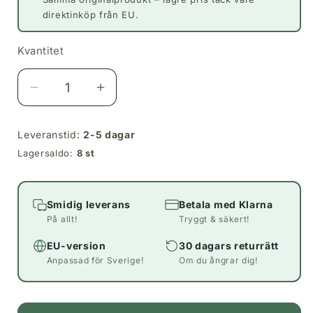
direktinköp från EU.
Kvantitet
Kvantitet
Minska
Öka
kvantitet
kvantitet
för
för
Leveranstid:
2-5 dagar
Sony
Sony
Lagersaldo:
8 st
WF-
WF-
C510
C510
Gul
Gul
Smidig leverans
Betala med Klarna
På allt!
Tryggt & säkert!
EU-version
30 dagars returrätt
Anpassad för Sverige!
Om du ångrar dig!